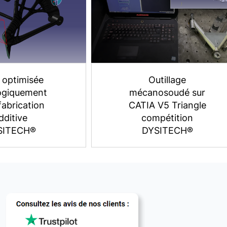
 optimisée
Outillage
ogiquement
mécanosoudé sur
fabrication
CATIA V5 Triangle
dditive
compétition
SITECH®
DYSITECH®