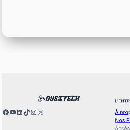
L’ENT
Facebook
YouTube
LinkedIn
TikTok
Instagram
X
À pro
Nos P
Accès