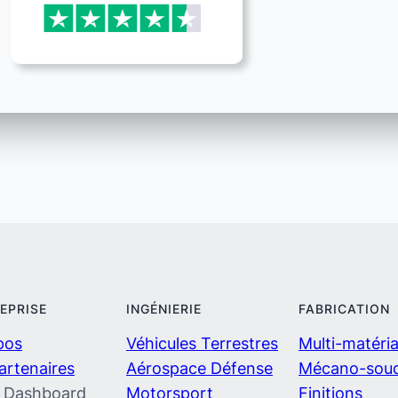
REPRISE
INGÉNIERIE
FABRICATION
pos
Véhicules Terrestres
Multi-matéri
artenaires
Aérospace Défense
Mécano-sou
 Dashboard
Motorsport
Finitions