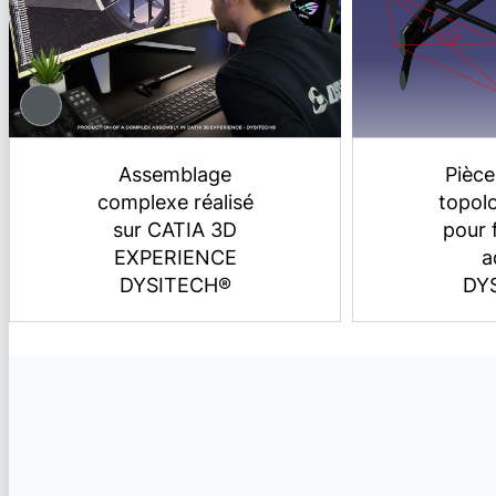
Assemblage
Pièce
complexe réalisé
topol
sur CATIA 3D
pour 
EXPERIENCE
a
DYSITECH®
DY