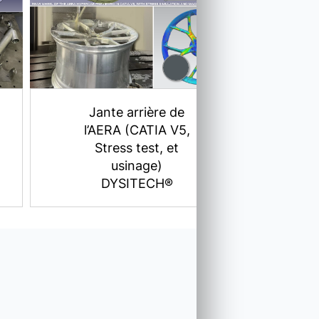
Ch
1
Jante arrière de
l’AERA (CATIA V5,
Stress test, et
usinage)
DYSITECH®