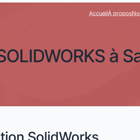
Accueil
À propos
No
 SOLIDWORKS à Sai
ation SolidWorks