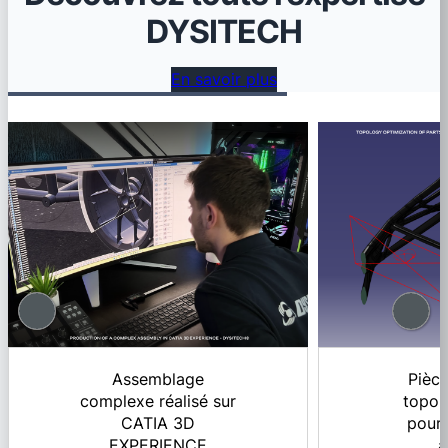
DYSITECH
En savoir plus
Assemblage
Pièce
complexe réalisé sur
topol
CATIA 3D
pour 
EXPERIENCE
a