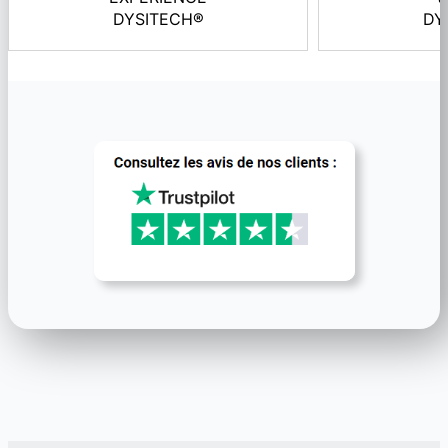
DYSITECH®
DY