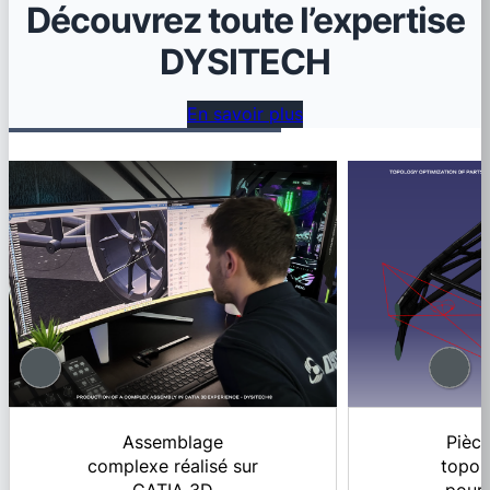
Découvrez toute l’expertise
DYSITECH
En savoir plus
Assemblage
Pièce
complexe réalisé sur
topol