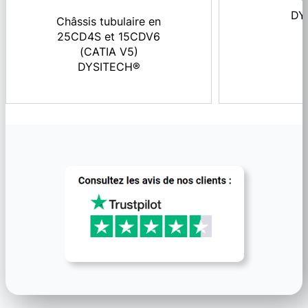
v
DY
Châssis tubulaire en
25CD4S et 15CDV6
(CATIA V5)
DYSITECH®