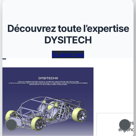
Découvrez toute l’expertise
DYSITECH
En savoir plus
Test
ergonom