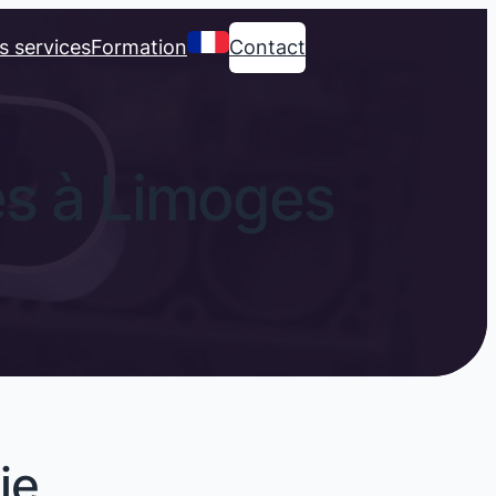
s services
Formation
Contact
s à Limoges
ie