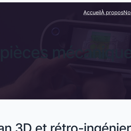
Accueil
À propos
No
 pièces mécanique
an 3D et rétro-ingénier