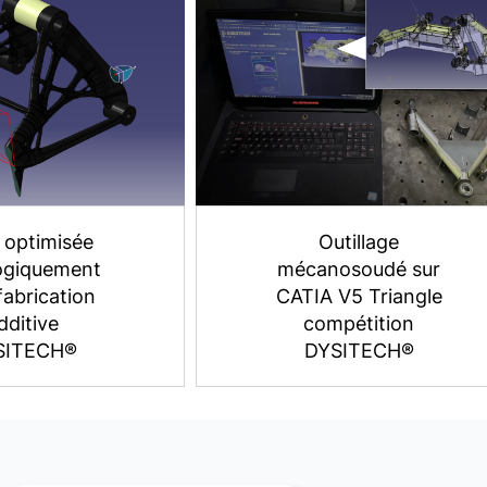
Outillage
Jante arrière de
nosoudé sur
l’AERA (CATIA V5,
A V5 Triangle
Stress test, et
mpétition
usinage)
YSITECH®
DYSITECH®