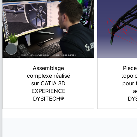
Pièce optimisée
topologiquement
méca
pour fabrication
CATI
additive
co
DYSITECH®
D