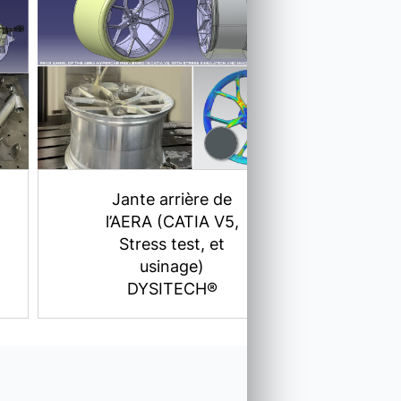
Châssis tubulaire
en 25CD4S et
15CDV6 (CATIA
V5)
DYSITECH®