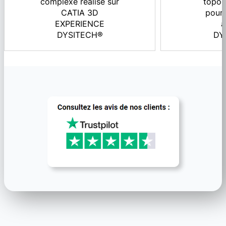
complexe réalisé sur
topol
CATIA 3D
pour 
EXPERIENCE
a
DYSITECH®
DY