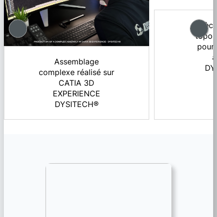
Pièce
topol
pour 
a
Assemblage
DY
complexe réalisé sur
CATIA 3D
EXPERIENCE
DYSITECH®